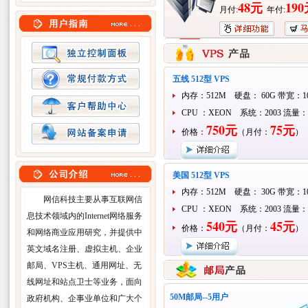
48元
19
月付:
年付:
五线 512型 VPS
内存：512M 硬盘： 60G 带宽：1
CPU ：XEON 系统：2003 流量
75
0元
75元
价格：
（月付：
）
美国 512型 VPS
内存：512M 硬盘： 30G 带宽：1
网信科技主要从事互联网信
CPU ：XEON 系统：2003 流量
息技术领域内的Internet网络服务
540
元
45元
价格：
（月付：
）
和网络商业应用研究，并提供中
英文域名注册、虚拟主机、企业
邮局、VPS主机、通用网址、无
线网址和站点卫士等业务，面向
50M邮局--5用户
政府机构、企事业单位和广大个