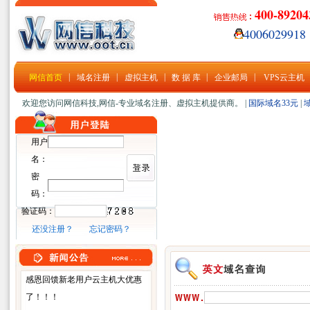
400-89204
4006029918
|
|
|
|
|
网信首页
域名注册
虚拟主机
数 据 库
企业邮局
VPS云主机
欢迎您访问网信科技,网信-专业域名注册、虚拟主机提供商。 |
国际域名33元
|
用户
名：
密
码：
验证码：
还没注册？
忘记密码？
感恩回馈新老用户云主机大优惠
了！！！