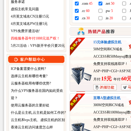
服务承诺
.com
45
.net
50
.
虚拟主机常见问题
.cc
60
.pw
5
.
4月英文域名CN注册15元
.cn
30
.in
20
4月英文域名PW注册5元
VPS免费开通活动!
四核服务器年付1888元送产权！
15元体验虚拟主机
5月21活动：VPS新开半价只要20元
50M空间和CN域名
ACCESS和50Mmysql
免费支持双线路双IP！
ICP备案需要什么资料?
ASP+PHP+CGI+ASP.N
选择云主机有哪些考量?
15元
60
月付:
年付:
云服务器租用有哪些优势?
为什么VPS服务器在国内如此受欢
迎？
至尊A型虚拟主机
300M空间和CN域名
使用云服务器的主要好处
ACCESS和100Mmysql
什么是云主机,云主机是如何工作的?
免费支持双线路双IP！
云主机和vps主机、虚拟主机的区别
ASP+PHP+CGI+ASP.N
香港云主机访问速度怎么样