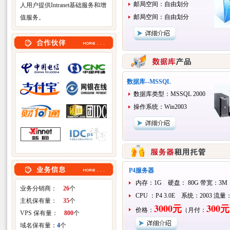
邮局空间：自由划分
人用户提供Intranet基础服务和增
邮局空间：自由划分
值服务。
数据库--MSSQL
数据库类型：MSSQL 2000
操作系统：Win2003
P4服务器
内存：1G 硬盘： 80G 带宽：3M
业务分销商：
26
个
CPU ：P4 3.0E 系统：2003 流
主机保有量：
35
个
300
0元
300元
价格：
（月付：
VPS 保有量：
800
个
域名保有量：
4
个